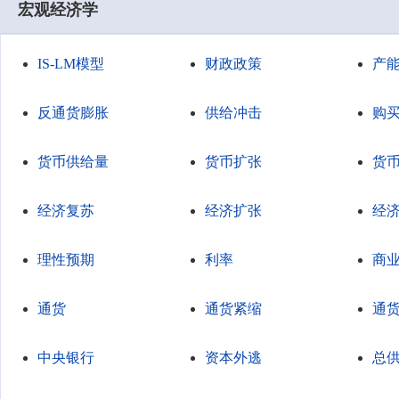
宏观经济学
IS-LM模型
财政政策
产
反通货膨胀
供给冲击
购
货币供给量
货币扩张
货
经济复苏
经济扩张
经
理性预期
利率
商
通货
通货紧缩
通
中央银行
资本外逃
总