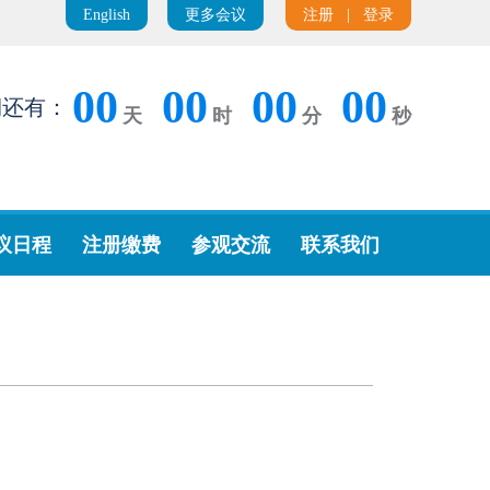
English
更多会议
注册
|
登录
00
00
00
00
期还有：
天
时
分
秒
议日程
注册缴费
参观交流
联系我们
。