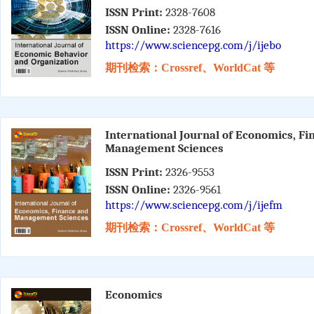
ISSN Print:
2328-7608
ISSN Online:
2328-7616
https://www.sciencepg.com/j/ijebo
期刊检索：Crossref、WorldCat 等
International Journal of Economics, F
Management Sciences
ISSN Print:
2326-9553
ISSN Online:
2326-9561
https://www.sciencepg.com/j/ijefm
期刊检索：Crossref、WorldCat 等
Economics