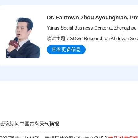
Dr. Fairtown Zhou Ayoungman, Pr
Yunus Social Business Center at Zhengzhou 
演讲主题：SDGs Research on AI-driven Social Inn
查看更多信息
会议期间中国青岛天气预报